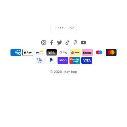
Currency
EUR €
© 2026,
stay-hop