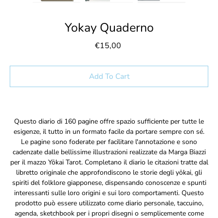
Yokay Quaderno
€15,00
Select variant
Add To Cart
Notify
Questo diario di 160 pagine offre spazio sufficiente per tutte le
me
esigenze, il tutto in un formato facile da portare sempre con sé.
when
Le pagine sono foderate per facilitare l'annotazione e sono
this
cadenzate dalle bellissime illustrazioni realizzate da Marga Biazzi
product
is
per il mazzo Yōkai Tarot. Completano il diario le citazioni tratte dal
available:
libretto originale che approfondiscono le storie degli yōkai, gli
spiriti del folklore giapponese, dispensando conoscenze e spunti
interessanti sulle loro origini e sui loro comportamenti. Questo
prodotto può essere utilizzato come diario personale, taccuino,
agenda, sketchbook per i propri disegni o semplicemente come