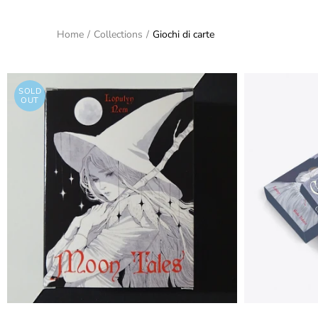
Home
/
Collections
/
Giochi di carte
SOLD
OUT