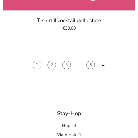
T-shirt Il cocktail dell'estate
€30,00
1
2
3
…
6
→
Stay-Hop
Hop srl
Via Alciato 1