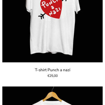
T-shirt Punch a nazi
€25,00