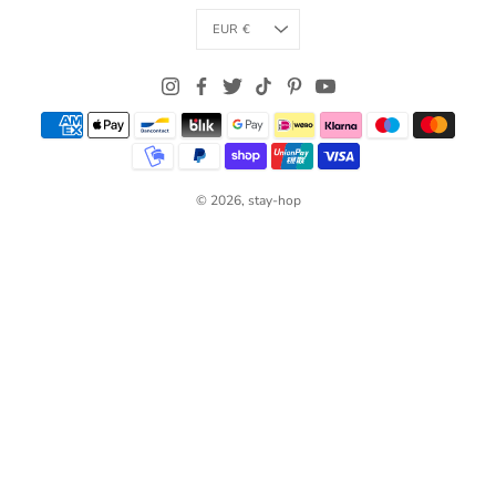
Currency
EUR €
© 2026,
stay-hop