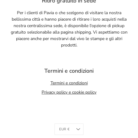
Ritiro gratuito in sede
Per i clienti di Pavia o che scelgono di visitare la nostra
bellissima città e hanno piacere di ritirare i loro acquisti nella
nostra centralissima sede, è disponibile l'opzione di pickup
gratuito selezionabile alla pagina shipping. Vi aspettiamo con
piacere anche per mostrarvi dal vivo le stampe e gli altri
prodotti.
Termini e condizioni
Termini e condizioni
Privacy policy e cookie policy
Currency
EUR €