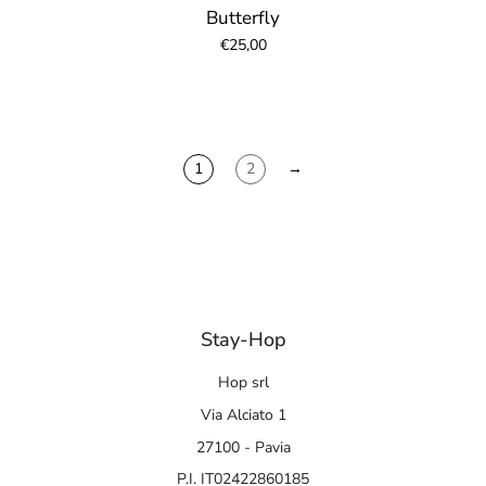
Butterfly
€25,00
1
2
→
Stay-Hop
Hop srl
Via Alciato 1
27100 - Pavia
P.I. IT02422860185