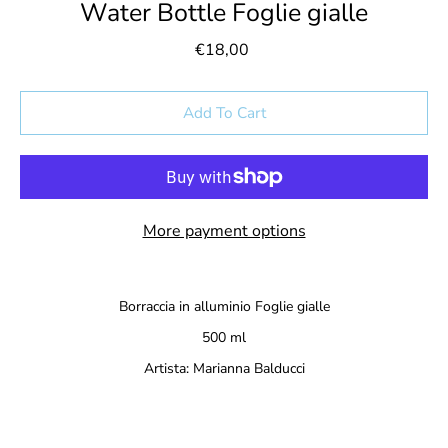
Water Bottle Foglie gialle
€18,00
Select variant
Add To Cart
More payment options
Notify
Borraccia in alluminio Foglie gialle
me
when
500 ml
this
Artista: Marianna Balducci
product
is
available: