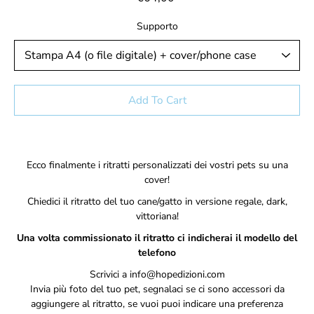
Supporto
Select variant
Add To Cart
Notify
Ecco finalmente i ritratti personalizzati dei vostri pets su una
me
cover!
when
this
Chiedici il ritratto del tuo cane/gatto in versione regale, dark,
product
vittoriana!
is
available:
Una volta commissionato il ritratto ci indicherai il modello del
telefono
Scrivici a info@hopedizioni.com
Invia più foto del tuo pet, segnalaci se ci sono accessori da
aggiungere al ritratto, se vuoi puoi indicare una preferenza