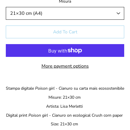
Misura
Select variant
Add To Cart
More payment options
Notify
Stampa digitale
Poison girl - Cianuro
su carta mais ecosostenibile
me
when
Misure: 21×30 cm
this
Artista:
Lisa Merletti
product
is
Digital print
Poison girl - Cianuro
on ecological Crush corn paper
available:
Size:
21×30 cm