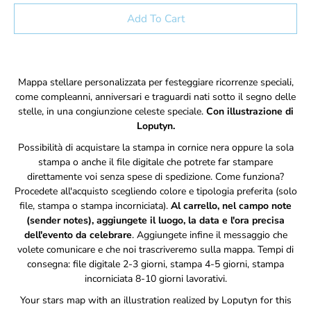
Select variant
Add To Cart
Notify
Mappa stellare personalizzata per festeggiare ricorrenze speciali,
me
come compleanni, anniversari e traguardi nati sotto il segno delle
when
stelle, in una congiunzione celeste speciale.
Con illustrazione di
this
Loputyn.
product
is
Possibilità di acquistare la stampa in cornice nera
oppure la sola
available:
stampa o anche il file digitale che potrete far stampare
direttamente voi senza spese di spedizione. Come funziona?
Procedete all'acquisto scegliendo colore e tipologia preferita (solo
file, stampa o stampa incorniciata).
Al carrello, nel campo note
(sender notes), aggiungete il luogo, la data e l'ora precisa
dell'evento da celebrare
. Aggiungete infine il messaggio che
volete comunicare e che noi trascriveremo sulla mappa. Tempi di
consegna: file digitale 2-3 giorni, stampa 4-5 giorni, stampa
incorniciata 8-10 giorni lavorativi.
Your stars map with an illustration realized by Loputyn for this