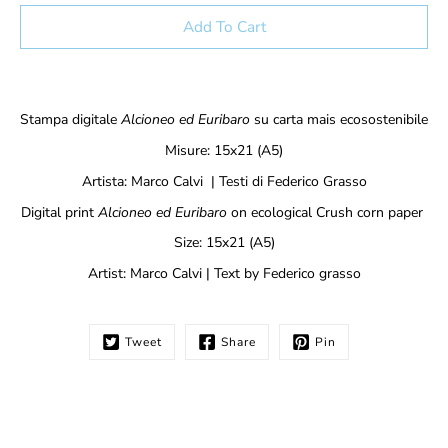
Select variant
Add To Cart
Notify
Stampa digitale
Alcioneo ed Euribaro
su carta mais ecosostenibile
me
when
Misure:
15x21 (A5)
this
Artista:
Marco Calvi
| Testi di Federico Grasso
product
is
Digital print
Alcioneo ed Euribaro
on ecological Crush corn paper
available:
Size:
15x21 (A5)
Artist:
Marco Calvi
| Text by Federico grasso
Tweet
Share
Pin