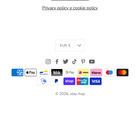
Privacy policy e cookie policy
Currency
EUR €
© 2026,
stay-hop