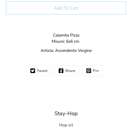
Select variant
Add To Cart
Notify
Calamita Pizza
me
Misure: 6x6 cm
when
this
Artista:
A
scendente Vergine
product
is
available:
Tweet
Share
Pin
Stay-Hop
Hop srl