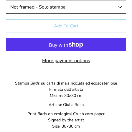
Select variant
Add To Cart
More payment options
Notify
Stampa
Birds
su carta di mais riciclata ed ecosostenibile
me
Firmata dall’artista
when
Misure: 30×30 cm
this
product
Artista: Giulia Rosa
is
available:
Print
Birds
on ecological Crush corn paper
Signed by the artist
Size: 30×30 cm