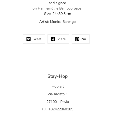
and signed
on Hanhem
ü
lhe Bamboo paper
Size: 24×30,5 cm
Artist: M
onica Barengo
Tweet
Share
Pin
Stay-Hop
Hop srl
Via Alciato 1
27100 - Pavia
P.I. IT02422860185