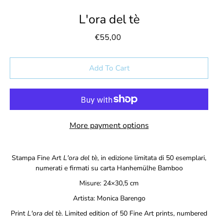
L'ora del tè
€55,00
Select variant
Add To Cart
More payment options
Notify
Stampa Fine Art
L'ora del tè
, in edizione limitata di 50 esemplari,
me
numerati e firmati su carta Hanhem
ü
lhe Bamboo
when
Misure: 24×30,5 cm
this
product
Artista: M
onica Barengo
is
available:
Print
L'ora del tè
. Limited edition of 50 Fine Art prints, numbered