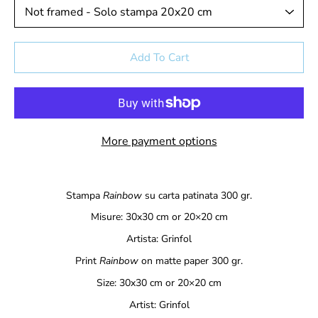
Select variant
Add To Cart
More payment options
Notify
Stampa
Rainbow
su carta patinata 300 gr.
me
when
Misure: 30x30 cm or 20×20 cm
this
Artista: Grinfol
product
is
Print
Rainbow
on matte paper 300 gr.
available:
Size: 30x30 cm or 20×20 cm
Artist:
Grinfol