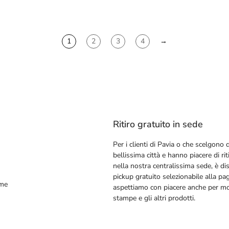
1
2
3
4
→
Ritiro gratuito in sede
Per i clienti di Pavia o che scelgono d
bellissima città e hanno piacere di riti
nella nostra centralissima sede, è dis
pickup gratuito selezionabile alla pa
ime
aspettiamo con piacere anche per mos
stampe e gli altri prodotti.