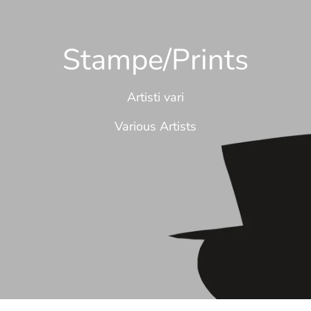
Stampe/Prints
Artisti vari
Various Artists