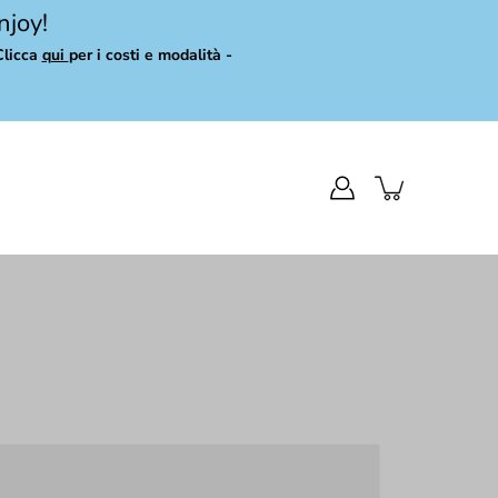
njoy!
Clicca
qui
per i costi e modalità -