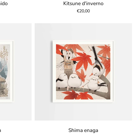
aido
Kitsune d'inverno
€20,00
n
Shima enaga