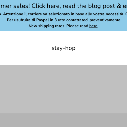
er sales! Click here, read the blog post & e
a. Attenzione il corriere va selezionato in base alle vostre necessità. 
Per usufruire di Paypal in 3 rate contattateci preventivamente
New shipping rates. Please read
here
.
stay-hop