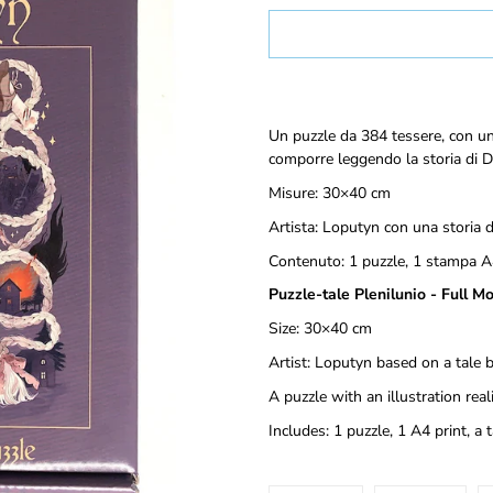
Select
variant
Notify
Un puzzle
da 384 tessere,
con un'
me
comporre leggendo la storia di Da
when
this
Misure: 30×40 cm
product
Artista:
Loputyn con una storia d
is
available:
Contenuto: 1 puzzle, 1 stampa A
Puzzle-tale Plenilunio - Full 
Size: 30×40 cm
Artist: Loputyn based on a tale 
A puzzle with an illustration rea
Includes: 1 puzzle, 1 A4 print, a t