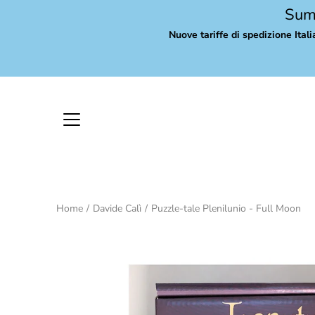
Skip
Summ
to
Nuove tariffe di spedizione Itali
content
Home
/
Davide Calì
/
Puzzle-tale Plenilunio - Full Moon