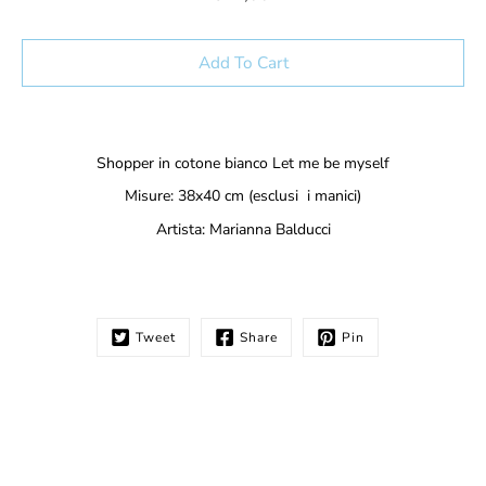
Select variant
Add To Cart
Notify
Shopper in cotone bianco Let me be myself
me
when
Misure: 38x40 cm (esclusi i manici)
this
Artista: Marianna Balducci
product
is
available:
Tweet
Share
Pin