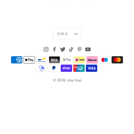
Currency
EUR €
© 2026,
stay-hop