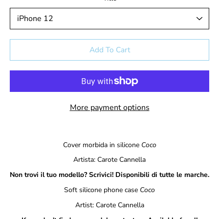
Select variant
Add To Cart
More payment options
Notify
Cover morbida in silicone
Coco
me
when
Artista:
Carote Cannella
this
Non trovi il tuo modello? Scrivici! Disponibili di tutte le marche.
product
is
Soft silicone phone case
Coco
available:
Artist: Carote Cannella