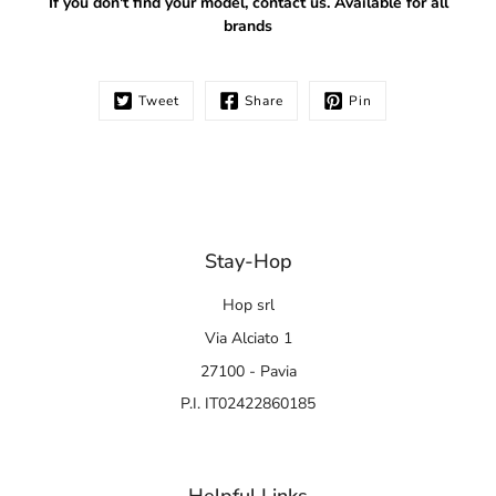
If you don't find your model, contact us. Available for all
brands
Tweet
Share
Pin
Stay-Hop
Hop srl
Via Alciato 1
27100 - Pavia
P.I. IT02422860185