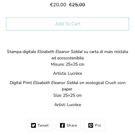
€20,00
€25,00
Select variant
Add To Cart
Notify
Stampa digitale
Elizabeth Eleanor Siddal
su carta di mais riciclata
me
ed ecosostenibile
when
Misure: 25×25 cm
this
product
Artista:
Lucrèce
is
available:
Digital Print
Elizabeth Eleanor Sid
dal on
ecological Crush corn
paper
Size: 25×25 cm
Artist: Lucrèce
Tweet
Share
Pin