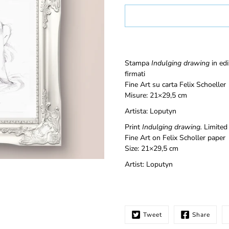
Select
variant
Notify
Stampa
Indulging drawing
in ed
me
firmati
when
Fine Art su carta Felix Schoeller
this
Misure: 21×29,5 cm
product
is
Artista: Loputyn
available:
Print
Indulging drawing.
Limited 
Fine Art on Felix Scholler paper
Size: 21×29,5 cm
Artist: Loputyn
Tweet
Share