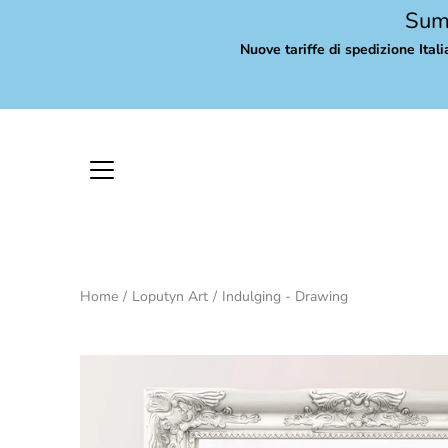
Skip
Summ
to
Nuove tariffe di spedizione Itali
content
Home
/
Loputyn Art
/
Indulging - Drawing