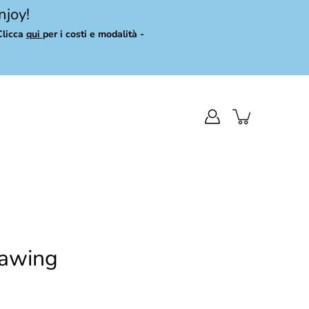
njoy!
Clicca
qui
per i costi e modalità -
rawing