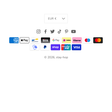
Currency
EUR €
© 2026,
stay-hop