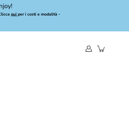
njoy!
Clicca
qui
per i costi e modalità -