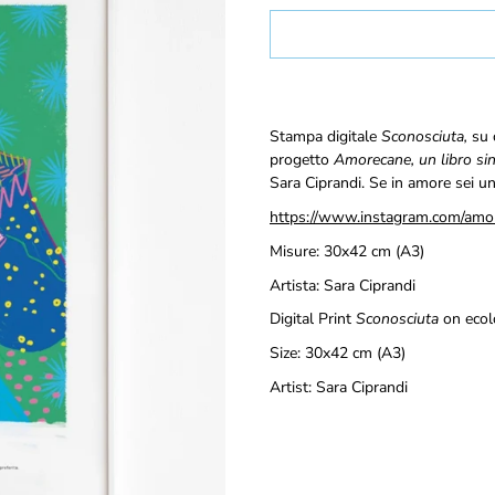
Select
variant
Notify
Stampa digitale
Sconosciuta,
su 
me
progetto
Amorecane, un libro si
when
Sara Ciprandi. Se in amore sei u
this
product
https://www.instagram.com/amo
is
available:
Misure: 30x42 cm (A3)
Artista: Sara Ciprandi
Digital Print
Sconosciuta
on ecol
Size:
30x42 cm (A3)
Artist: Sara Ciprandi